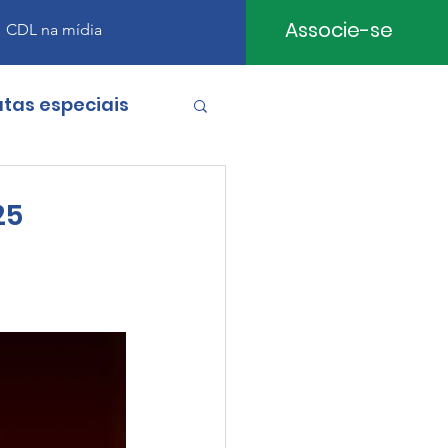
Associe-se
CDL na mídia
tas especiais
25