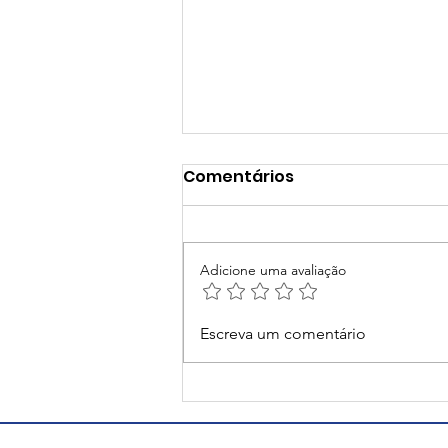
Comentários
Adicione uma avaliação
Natal Criativo vai
Escreva um comentário
espalhar a magia das
festas no Centro