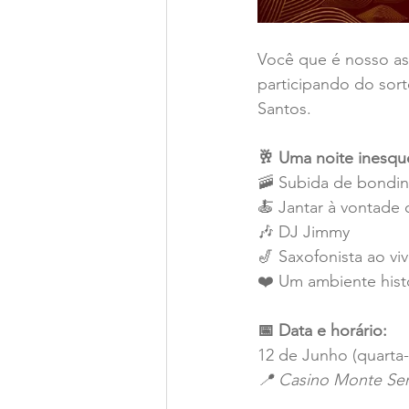
Você que é nosso ass
participando do sor
Santos.
🥂 Uma noite inesqu
🚠 Subida de bondi
🍝 Jantar à vontade
🎶 DJ Jimmy
🎷 Saxofonista ao vi
❤️ Um ambiente histó
📅 Data e horário:
12 de Junho (quarta-f
📍 Casino Monte Serr