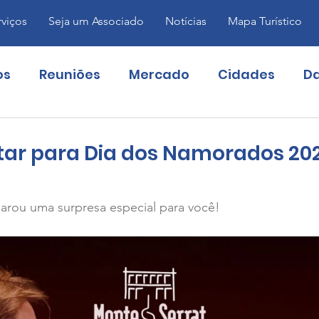
rviços
Seja um Associado
Notícias
Mapa Turístico
os
Reuniões
Mercado
Cidades
Da
ntar para Dia dos Namorados 20
e 5 estrelas.

arou uma surpresa especial para você!