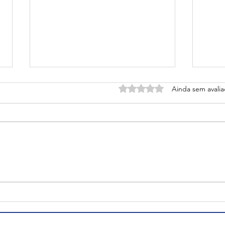
Avaliado com 0 de 5 estrel
Ainda sem avali
Dia das Crianças 2025:
Bai
expectativas de
ano
consumo