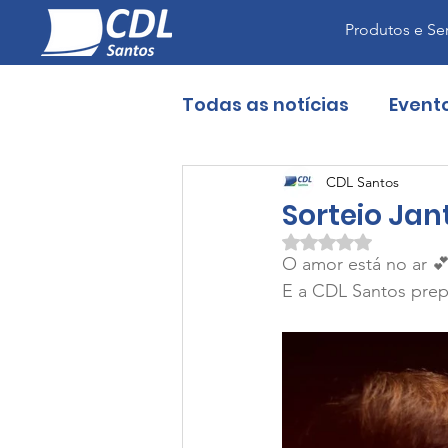
Produtos e Se
Todas as notícias
Event
CDL Santos
Sorteio Ja
Avaliado com NaN d
O amor está no ar 
E a CDL Santos prep