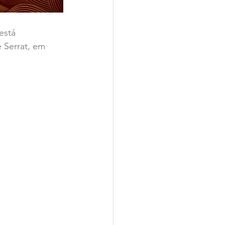
está 
 Serrat, em 