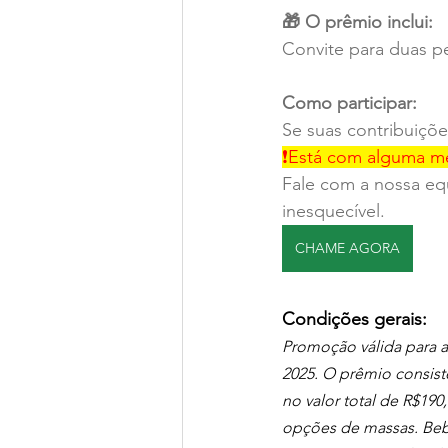
🎁 O prêmio inclui:
Convite para duas pe
Como participar:
Se suas contribuiçõe
❗Está com alguma m
Fale com a nossa equ
inesquecível.
CHAME AGORA
Condições gerais:
Promoção válida para 
2025. O prêmio consist
no valor total de R$190
opções de massas. Beb