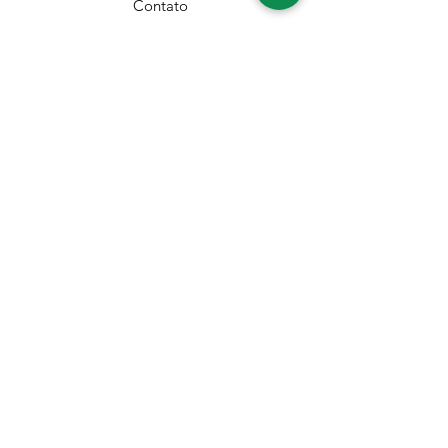
Contato
Cadastre-se na nossa News
Aceito a
Política de Privacidade
Enviar
Segurança