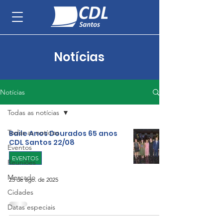
Notícias
Notícias
Todas as notícias
Todas as notícias
Baile Anos Dourados 65 anos
CDL Santos 22/08
Eventos
EVENTOS
Reuniões
Mercado
25 de ago. de 2025
Cidades
Datas especiais