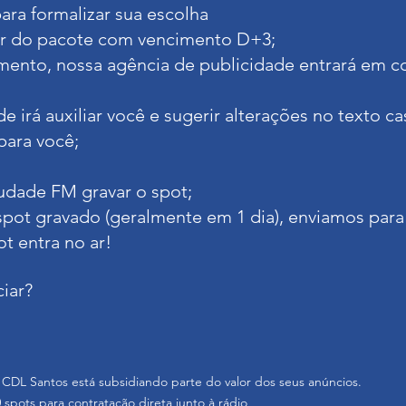
ra formalizar sua escolha
or do pacote com vencimento D+3;
ento, nossa agência de publicidade entrará em co
 irá auxiliar você e sugerir alterações no texto ca
para você;
udade FM gravar o spot;
pot gravado (geralmente em 1 dia), enviamos para
t entra no ar!
iar?
s a CDL Santos está subsidiando parte do valor dos seus anúncios.
spots para contratação direta junto à rádio