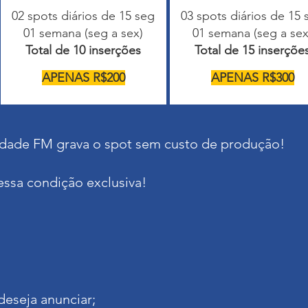
02 spots diários de 15 seg
03 spots diários de 15 
01 semana (seg a sex)
01 semana (seg a sex
Total de 10 inserções
Total de 15 inserçõe
APENAS R$200
APENAS R$300
audade FM grava o spot sem custo de produção!
essa condição exclusiva!
deseja anunciar;