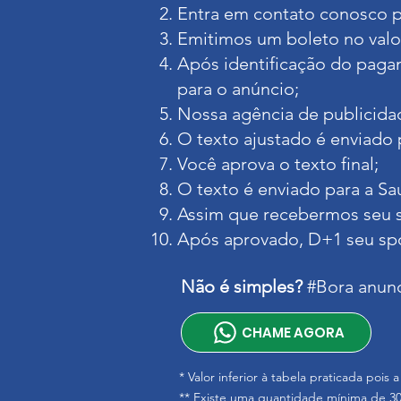
Entra em contato conosco pa
Emitimos um boleto no val
Após identificação do pagam
para o anúncio;
Nossa agência de publicidade
O texto ajustado é enviado 
Você aprova o texto final;
O texto é enviado para a Sa
Assim que recebermos seu s
Após aprovado, D+1 seu spo
Não é simples?
#
Bora anunc
CHAME AGORA
* Valor inferior à tabela praticada poi
** Existe uma quantidade mínima de 30 