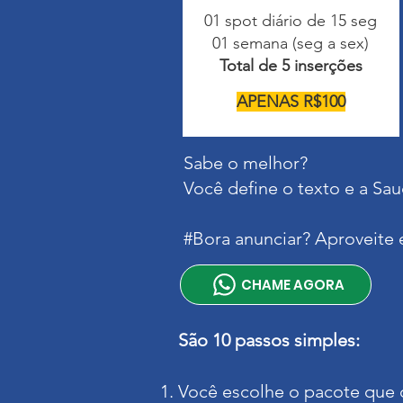
01 spot diário de 15 seg
01 semana (seg a sex)
Total de 5 inserções
APENAS R$100
Sabe o melhor?
Você define o texto e a S
#Bora anunciar? Aproveite 
CHAME AGORA
São 10 passos simples:
Você escolhe o pacote que 