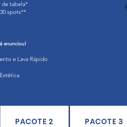
 de tabela*
30 spots**
já anunciou!
ento e Lava Rápido
Estética
PACOTE 2
PACOTE 3