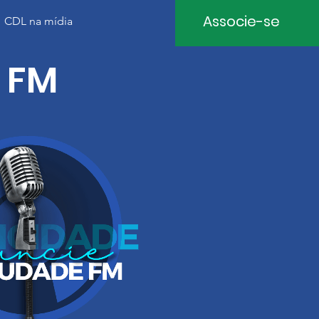
Associe-se
CDL na mídia
 FM