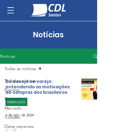
Notícias
Notícias
Todas as notícias
Todas as notícias
Do desejo ao varejo:
entendendo as motivações
Eventos
de compras dos brasileiros
Reuniões
MERCADO
Mercado
2 de ago. de 2024
Cidades
Datas especiais